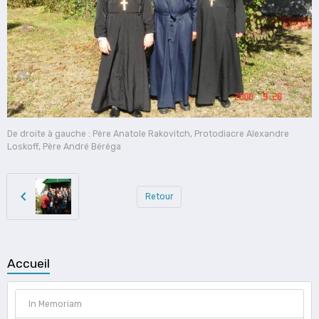
De droite à gauche : Père Anatole Rakovitch, Protodiacre Alexandre
Loskoff, Père André Béréga
Retour
Accueil
In Memoriam